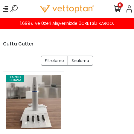
0
1.699₺ ve Üzeri Alışverinizde ÜCRETSİZ KARGO.
Cutta Cutter
Filtreleme
Sıralama
KARGO
BEDAVA