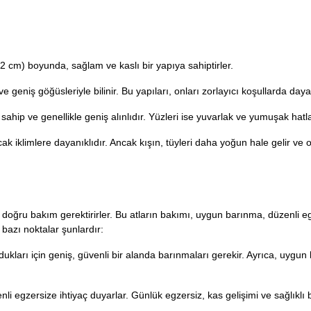
152 cm) boyunda, sağlam ve kaslı bir yapıya sahiptirler.
 ve geniş göğüsleriyle bilinir. Bu yapıları, onları zorlayıcı koşullarda dayan
sahip ve genellikle geniş alınlıdır. Yüzleri ise yuvarlak ve yumuşak hatla
sıcak iklimlere dayanıklıdır. Ancak kışın, tüyleri daha yoğun hale gelir ve
da, doğru bakım gerektirirler. Bu atların bakımı, uygun barınma, düzenli egz
 bazı noktalar şunlardır:
ldukları için geniş, güvenli bir alanda barınmaları gerekir. Ayrıca, uygu
enli egzersize ihtiyaç duyarlar. Günlük egzersiz, kas gelişimi ve sağlıklı 