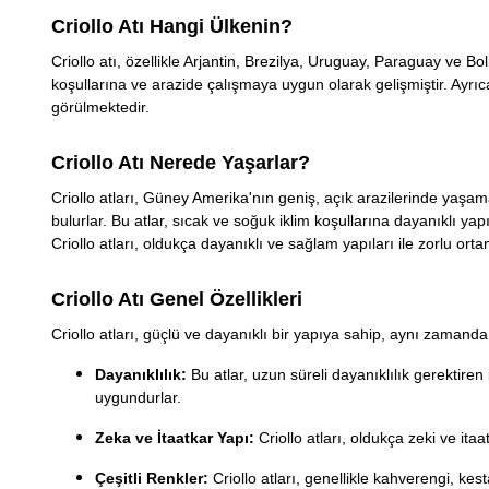
Criollo Atı Hangi Ülkenin?
Criollo atı, özellikle Arjantin, Brezilya, Uruguay, Paraguay ve Bol
koşullarına ve arazide çalışmaya uygun olarak gelişmiştir. Ayrıc
görülmektedir.
Criollo Atı Nerede Yaşarlar?
Criollo atları, Güney Amerika'nın geniş, açık arazilerinde yaşa
bulurlar. Bu atlar, sıcak ve soğuk iklim koşullarına dayanıklı y
Criollo atları, oldukça dayanıklı ve sağlam yapıları ile zorlu or
Criollo Atı Genel Özellikleri
Criollo atları, güçlü ve dayanıklı bir yapıya sahip, aynı zamanda 
Dayanıklılık:
Bu atlar, uzun süreli dayanıklılık gerektiren i
uygundurlar.
Zeka ve İtaatkar Yapı:
Criollo atları, oldukça zeki ve itaat
Çeşitli Renkler:
Criollo atları, genellikle kahverengi, kest