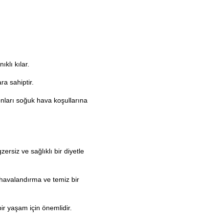
ıklı kılar.
ra sahiptir.
 onları soğuk hava koşullarına
ersiz ve sağlıklı bir diyetle
n havalandırma ve temiz bir
bir yaşam için önemlidir.