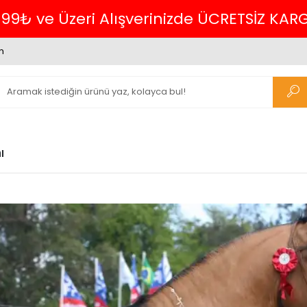
Havalede %4 İNDİRİM
m
ı