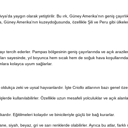
ivya'da yaygın olarak yetiştirilir. Bu ırk, Güney Amerika'nın geniş çayırlık
a, Güney Amerika'nın kuzeydoğusunda, özellikle Şili ve Peru gibi ülkeler
mayı tercih ederler. Pampas bölgesinin geniş çayırlarında ve açık arazil
apıları sayesinde, yıl boyunca hem sıcak hem de soğuk hava koşullarında 
tamlara kolayca uyum sağlarlar.
oldukça zeki ve uysal hayvanlardır. İşte Criollo atlarının bazı genel özell
şlerde kullanılabilirler. Özellikle uzun mesafeli yolculuklar ve açık alanla
kardır. Eğitilmeleri kolaydır ve binicileriyle güçlü bir bağ kurarlar.
ane, siyah, beyaz, gri ve sarı renklerde olabilirler. Ayrıca bu atlar, fark