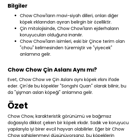
Bilgiler
Chow Chow'ların mavi-siyah dilleri, onları diğer
köpek ırklarından ayıran belirgin bir özelliktir.
Çin mitolojisinde, Chow Chow'ların ejderhaların
koruyucuları olduğuna inanılır.
Chow Chow'ların isimleri, eski bir Çince terim olan
"chou" kelimesinden türemiştir ve "yiyecek"
anlamına gelir.
Chow Chow Çin Aslanı Aynı mı?
Evet, Chow Chow ve Çin Aslanı aynı köpek ırkını ifade
eder. Çin'de bu köpekler "Songshi Quan" olarak bilinir, bu
da "şişman aslan köpeği" anlamına gelir.
Özet
Chow Chow, karakteristik görünümü ve bağımsız
doğasıyla dikkat çeken bir köpek ırkıdır. Sadık ve koruyucu
yapılarıyla iyi birer evcil hayvan olabilirler. Eğer bir Chow
Chow sahiplenmeyi düşünüyorsanız, bu köpeklerin