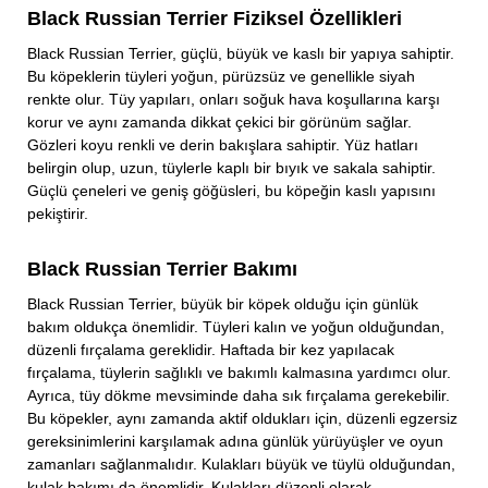
Black Russian Terrier Fiziksel Özellikleri
Black Russian Terrier, güçlü, büyük ve kaslı bir yapıya sahiptir.
Bu köpeklerin tüyleri yoğun, pürüzsüz ve genellikle siyah
renkte olur. Tüy yapıları, onları soğuk hava koşullarına karşı
korur ve aynı zamanda dikkat çekici bir görünüm sağlar.
Gözleri koyu renkli ve derin bakışlara sahiptir. Yüz hatları
belirgin olup, uzun, tüylerle kaplı bir bıyık ve sakala sahiptir.
Güçlü çeneleri ve geniş göğüsleri, bu köpeğin kaslı yapısını
pekiştirir.
Black Russian Terrier Bakımı
Black Russian Terrier, büyük bir köpek olduğu için günlük
bakım oldukça önemlidir. Tüyleri kalın ve yoğun olduğundan,
düzenli fırçalama gereklidir. Haftada bir kez yapılacak
fırçalama, tüylerin sağlıklı ve bakımlı kalmasına yardımcı olur.
Ayrıca, tüy dökme mevsiminde daha sık fırçalama gerekebilir.
Bu köpekler, aynı zamanda aktif oldukları için, düzenli egzersiz
gereksinimlerini karşılamak adına günlük yürüyüşler ve oyun
zamanları sağlanmalıdır. Kulakları büyük ve tüylü olduğundan,
kulak bakımı da önemlidir. Kulakları düzenli olarak