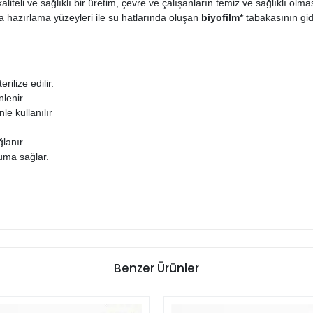
teli ve sağlıklı bir üretim, çevre ve çalışanların temiz ve sağlıklı olmas
a hazırlama yüzeyleri ile su hatlarında oluşan
biyofilm*
tabakasının gide
ilize edilir.
lenir.
e kullanılır
lanır.
ruma sağlar.
Benzer Ürünler