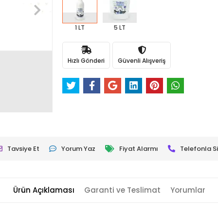
1 LT
5 LT
Hızlı Gönderi
Güvenli Alışveriş
Tavsiye Et
Yorum Yaz
Fiyat Alarmı
Telefonla Si
Ürün Açıklaması
Garanti ve Teslimat
Yorumlar