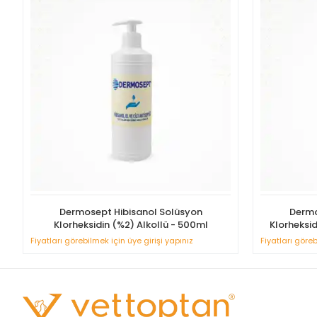
Dermosept Hibisanol Solüsyon
Dermo
Klorheksidin (%2) Alkollü - 500ml
Klorheksid
Fiyatları görebilmek için üye girişi yapınız
Fiyatları göreb