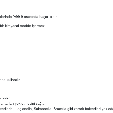
tlerinde %99.9 oranında başarılırdır.
 hiçbir kimyasal madde içermez.
.
da kullanılır.
 önler.
ntarları yok etmesini sağlar.
rilerini, Legionella, Salmonella, Brucella gibi zararlı bakterileri yok ede