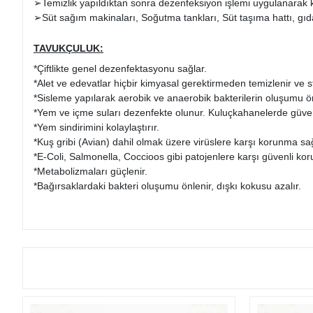
➢Temizlik yapıldıktan sonra dezenfeksiyon işlemi uygulanarak kali
➢Süt sağım makinaları, Soğutma tankları, Süt taşıma hattı, gıd
TAVUKÇULUK:
*Çiftlikte genel dezenfektasyonu sağlar.
*Alet ve edevatlar hiçbir kimyasal gerektirmeden temizlenir ve ster
*Sisleme yapılarak aerobik ve anaerobik bakterilerin oluşumu ön
*Yem ve içme suları dezenfekte olunur. Kuluçkahanelerde güvenl
*Yem sindirimini kolaylaştırır.
*Kuş gribi (Avian) dahil olmak üzere virüslere karşı korunma sağ
*E-Coli, Salmonella, Coccioos gibi patojenlere karşı güvenli ko
*Metabolizmaları güçlenir.
*Bağırsaklardaki bakteri oluşumu önlenir, dışkı kokusu azalır.