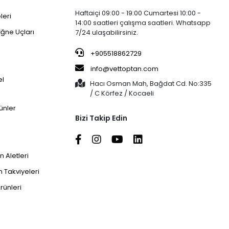
Haftaiçi 09:00 - 19:00 Cumartesi 10:00 -
leri
14:00 saatleri çalışma saatleri. Whatsapp
İğne Uçları
7/24 ulaşabilirsiniz.
+905518862729
info@vettoptan.com
el
Hacı Osman Mah, Bağdat Cd. No:335
/ C Körfez / Kocaeli
ünler
Bizi Takip Edin
 Aletleri
 Takviyeleri
rünleri