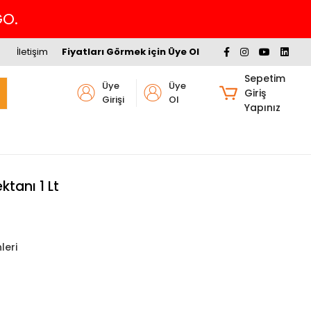
GO.
İletişim
Fiyatları Görmek için Üye Ol
Sepetim
Üye
Üye
Giriş
Girişi
Ol
Yapınız
ktanı 1 Lt
leri