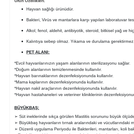
Ürün Özellikleri:
Hayvan sağlığı ürünüdür.
Bakteri, Virüs ve mantarlara karşı yapılan laboratuvar tes
Alkol, fenol, aldehit, antibiyotik, steroid, bitkisel yağ ve
Kalıntıya sebep olmaz. Yıkama ve durulama gerektirmez
PET ALANI:
*Evcil hayvanlarınızın yaşam alanlarının sterilizasyonu sağlar.
*Doğum alanlarının temizlenmesinde kullanılır.
*Hayvan barınaklarının dezenfeksiyonunda kullanılır.
*Mama kaplarının dezenfeksiyonunda kullanılır.
*Hayvan nakil araçlarının dezenfeksiyonunda kullanılır.
*Hayvan hastahaneleri ve veteriner kliniklerinin dezenfeksiyonun
BÜYÜKBAŞ:
➢ Süt ineklerinde sıkça görülen Mastitis sorununu büyük ölçüde
➢ Büyükbaş hayvanların tırnak aralarındaki ve vücutlarındaki ma
➢ Düzenli uygulama Periyodu ile Bakterileri, mantarları, koli bakte