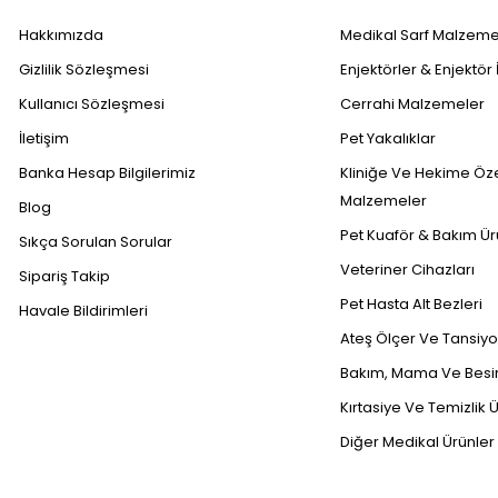
Hakkımızda
Medikal Sarf Malzeme
Gizlilik Sözleşmesi
Enjektörler & Enjektör 
Kullanıcı Sözleşmesi
Cerrahi Malzemeler
İletişim
Pet Yakalıklar
Banka Hesap Bilgilerimiz
Kliniğe Ve Hekime Öz
Malzemeler
Blog
Pet Kuaför & Bakım Ür
Sıkça Sorulan Sorular
Veteriner Cihazları
Sipariş Takip
Pet Hasta Alt Bezleri
Havale Bildirimleri
Ateş Ölçer Ve Tansiyon
Bakım, Mama Ve Besin
Kırtasiye Ve Temizlik Ü
Diğer Medikal Ürünler