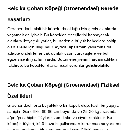
Belçika Çoban Köpeği (Groenendael) Nerede
Yaşarlar?
Groenendael, aktif bir köpek ırkı olduğu için geniş alanlarda
yaşamak en iyisidir. Bu köpekler, enerjilerini harcayacak
alanlara ihtiyaç duyarlar, bu nedenle büyük bahçelere sahip
olan aileler için uygundur. Ayrıca, apartman yaşamına da
adapte olabilirler ancak günlük uzun yürüyüşlere ve bol
egzersize ihtiyaçları vardır. Bütün enerjilerini harcamadıkları
takdirde, bu köpekler davranışsal sorunlar geliştirebilirler.
Belçika Çoban Köpeği (Groenendael) Fiziksel
Özellikleri
Groenendael, orta büyüklükte bir köpek olup, kaslı bir yapıya
sahiptir. Genellikle 60-66 cm boyunda ve 25-30 kg arasında
ağırlığa sahiptir. Tüyleri uzun, kalın ve siyah renktedir. Bu
köpeğin tüyleri, kötü hava koşullarından korunmasına yardımcı
olan su geçirmez bir katmandan oluşur. Güçlü bacakları,