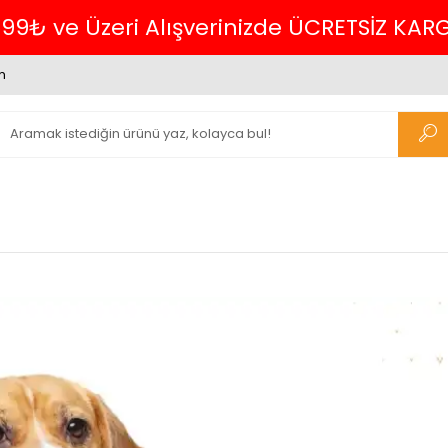
Havalede %4 İNDİRİM
m