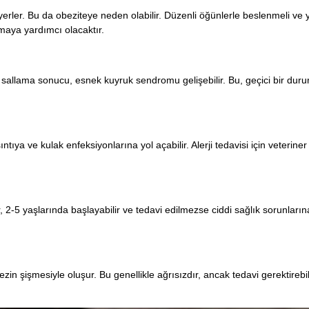
yerler. Bu da obeziteye neden olabilir. Düzenli öğünlerle beslenmeli ve
amaya yardımcı olacaktır.
rı sallama sonucu, esnek kuyruk sendromu gelişebilir. Bu, geçici bir du
ntıya ve kulak enfeksiyonlarına yol açabilir. Alerji tedavisi için veteriner ö
, 2-5 yaşlarında başlayabilir ve tedavi edilmezse ciddi sağlık sorunlarına
in şişmesiyle oluşur. Bu genellikle ağrısızdır, ancak tedavi gerektirebili