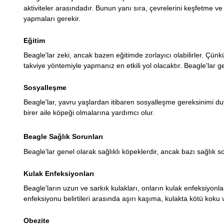
aktiviteler arasındadır. Bunun yanı sıra, çevrelerini keşfetme v
yapmaları gerekir.
Eğitim
Beagle'lar zeki, ancak bazen eğitimde zorlayıcı olabilirler. Çünkü 
takviye yöntemiyle yapmanız en etkili yol olacaktır. Beagle'lar ge
Sosyalleşme
Beagle'lar, yavru yaşlardan itibaren sosyalleşme gereksinimi duya
birer aile köpeği olmalarına yardımcı olur.
Beagle Sağlık Sorunları
Beagle'lar genel olarak sağlıklı köpeklerdir, ancak bazı sağlık sor
Kulak Enfeksiyonları
Beagle'ların uzun ve sarkık kulakları, onların kulak enfeksiyonl
enfeksiyonu belirtileri arasında aşırı kaşıma, kulakta kötü koku 
Obezite