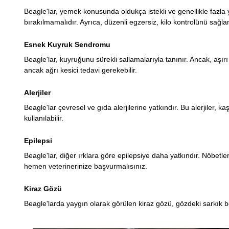
Beagle'lar, yemek konusunda oldukça istekli ve genellikle fazla 
bırakılmamalıdır. Ayrıca, düzenli egzersiz, kilo kontrolünü sağl
Esnek Kuyruk Sendromu
Beagle'lar, kuyruğunu sürekli sallamalarıyla tanınır. Ancak, aşı
ancak ağrı kesici tedavi gerekebilir.
Alerjiler
Beagle'lar çevresel ve gıda alerjilerine yatkındır. Bu alerjiler, kaşı
kullanılabilir.
Epilepsi
Beagle'lar, diğer ırklara göre epilepsiye daha yatkındır. Nöbetler
hemen veterinerinize başvurmalısınız.
Kiraz Gözü
Beagle'larda yaygın olarak görülen kiraz gözü, gözdeki sarkık bez