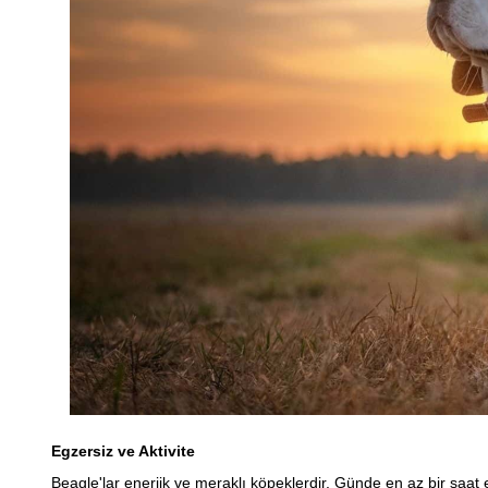
Egzersiz ve Aktivite
Beagle'lar enerjik ve meraklı köpeklerdir. Günde en az bir saat 