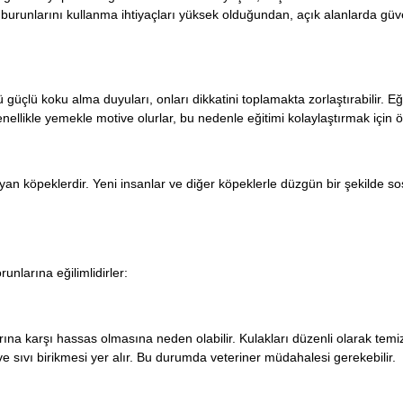
e burunlarını kullanma ihtiyaçları yüksek olduğundan, açık alanlarda güve
güçlü koku alma duyuları, onları dikkatini toplamakta zorlaştırabilir. Eğit
nellikle yemekle motive olurlar, bu nedenle eğitimi kolaylaştırmak için ö
n köpeklerdir. Yeni insanlar ve diğer köpeklerle düzgün bir şekilde sosy
unlarına eğilimlidirler:
arına karşı hassas olmasına neden olabilir. Kulakları düzenli olarak tem
ve sıvı birikmesi yer alır. Bu durumda veteriner müdahalesi gerekebilir.