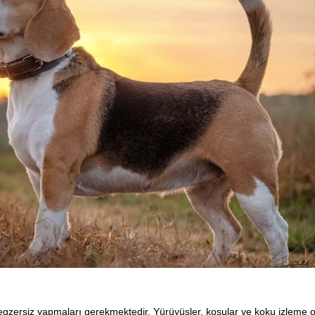
egzersiz yapmaları gerekmektedir. Yürüyüşler, koşular ve koku izleme oyu