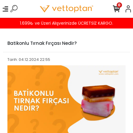
0
ışverinizde ÜCRETSİZ KARGO.
Havale
Batikonlu Tırnak Fırçası Nedir?
Tarih: 04.12.2024 22:55