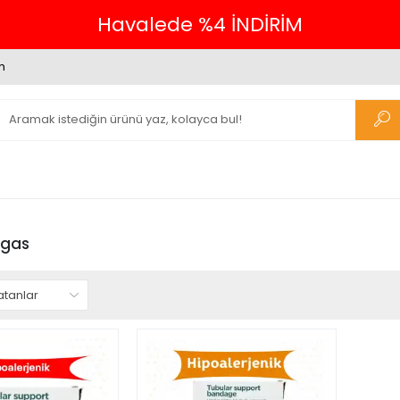
Havalede %4 İNDİRİM
m
egas