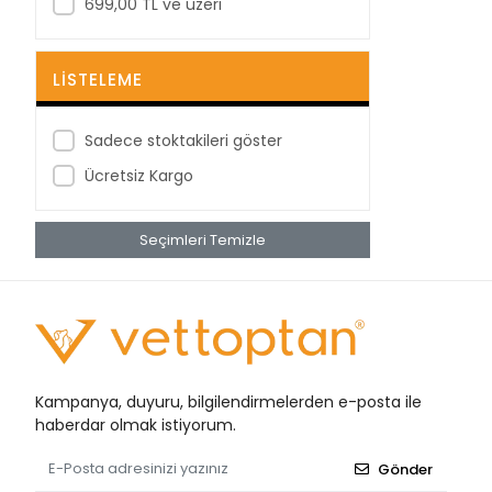
699,00 TL ve üzeri
BestPoint
Betagauze
LISTELEME
Betasan
Biorad
Sadece stoktakileri göster
Bioxi
Ücretsiz Kargo
Bıçakcılar
Seçimleri Temizle
BRP
Bustark
Buster
Cansın
Clean Ped
Kampanya, duyuru, bilgilendirmelerden e-posta ile
Clivex
haberdar olmak istiyorum.
Covidien
Gönder
Cutta Cutter