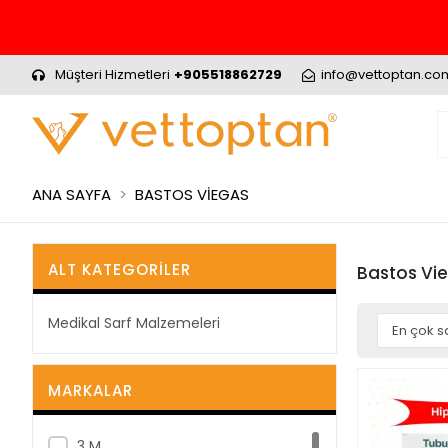
Müşteri Hizmetleri
+905518862729
info@vettoptan.co
ANA SAYFA
BASTOS VİEGAS
ALT KATEGORILER
Bastos Vi
Medikal Sarf Malzemeleri
MARKALAR
3 M