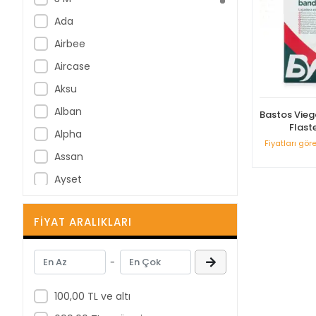
Ada
Airbee
Aircase
Aksu
Alban
Bastos Viega
Flast
Alpha
Fiyatları gör
Assan
Ayset
B Braun
FIYAT ARALIKLARI
B-Good
Bastos Viegas
-
BD
Berha
100,00 TL ve altı
Berika