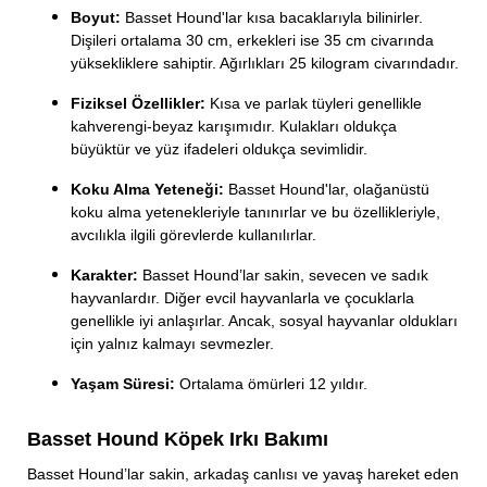
Boyut:
Basset Hound'lar kısa bacaklarıyla bilinirler.
Dişileri ortalama 30 cm, erkekleri ise 35 cm civarında
yüksekliklere sahiptir. Ağırlıkları 25 kilogram civarındadır.
Fiziksel Özellikler:
Kısa ve parlak tüyleri genellikle
kahverengi-beyaz karışımıdır. Kulakları oldukça
büyüktür ve yüz ifadeleri oldukça sevimlidir.
Koku Alma Yeteneği:
Basset Hound'lar, olağanüstü
koku alma yetenekleriyle tanınırlar ve bu özellikleriyle,
avcılıkla ilgili görevlerde kullanılırlar.
Karakter:
Basset Hound’lar sakin, sevecen ve sadık
hayvanlardır. Diğer evcil hayvanlarla ve çocuklarla
genellikle iyi anlaşırlar. Ancak, sosyal hayvanlar oldukları
için yalnız kalmayı sevmezler.
Yaşam Süresi:
Ortalama ömürleri 12 yıldır.
Basset Hound Köpek Irkı Bakımı
Basset Hound’lar sakin, arkadaş canlısı ve yavaş hareket eden