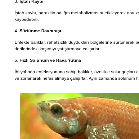
3.
İştah Kaybı
İştah kaybı, parazitin balığın metabolizmasını etkileyerek onu za
kaybedebilir.
4.
Sürtünme Davranışı
Enfekte balıklar, rahatsızlık duydukları bölgelerine sürtünerek 
derilerindeki kaşıntıyı yatıştırmaya çalışırlar.
5.
Hızlı Solunum ve Hava Yutma
İhtiyobodo enfeksiyonuna sahip balıklar, özellikle solungaçları 
ve zorlanarak nefes almaya çalışırlar. Aynı zamanda solunum hızl