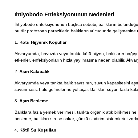
İhtiyobodo Enfeksiyonunun Nedenleri
İhtiyobodo enfeksiyonunun başlıca sebebi, balıkların bulunduğu or
bu tür protozoan parazitlerin balıkların vücudunda gelişmesine
1.
Kötü Hijyenik Koşullar
Akvaryumda, havuzda veya tankta kötü hijyen, balıkların bağışıklık
etkenler, enfeksiyonların hızla yayılmasına neden olabilir. Akvar
2.
Aşırı Kalabalık
Akvaryumda veya tankta balık sayısının, suyun kapasitesini aşması
savunmasız hale gelmelerine yol açar. Balıklar, suyun fazla kalab
3.
Aşırı Besleme
Balıklara fazla yemek verilmesi, tankta organik atık birikmesine 
besleme, balıkları strese sokar, çünkü sindirim sistemlerini zorla
4.
Kötü Su Koşulları