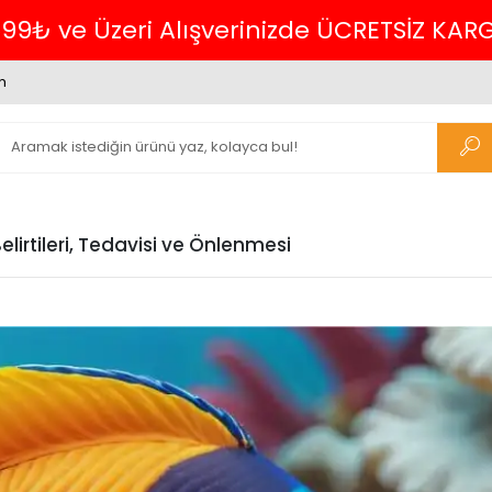
Havalede %4 İNDİRİM
m
lirtileri, Tedavisi ve Önlenmesi