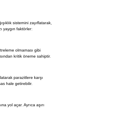
şıklık sistemini zayıflatarak,
 yaygın faktörler:
filtreleme olmaması gibi
sından kritik öneme sahiptir.
latarak parazitlere karşı
s hale getirebilir.
ına yol açar. Ayrıca aşırı