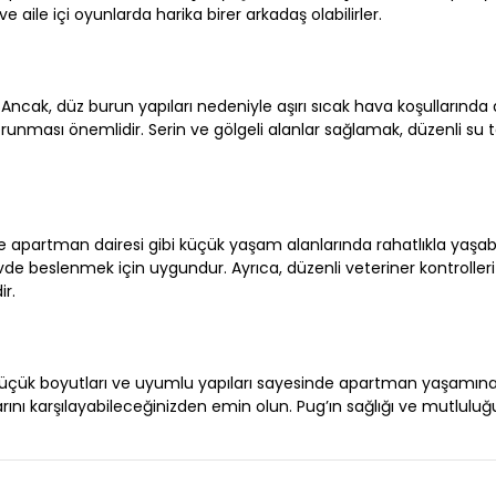
ve aile içi oyunlarda harika birer arkadaş olabilirler.
r. Ancak, düz burun yapıları nedeniyle aşırı sıcak hava koşullarında d
korunması önemlidir. Serin ve gölgeli alanlar sağlamak, düzenli su
le apartman dairesi gibi küçük yaşam alanlarında rahatlıkla yaşabil
vde beslenmek için uygundur. Ayrıca, düzenli veteriner kontrolleri 
ir.
r. Küçük boyutları ve uyumlu yapıları sayesinde apartman yaşamına
ını karşılayabileceğinizden emin olun. Pug’ın sağlığı ve mutluluğu