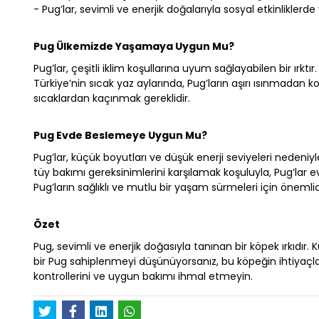
- Pug’lar, sevimli ve enerjik doğalarıyla sosyal etkinliklerde 
Pug Ülkemizde Yaşamaya Uygun Mu?
Pug’lar, çeşitli iklim koşullarına uyum sağlayabilen bir ırktı
Türkiye’nin sıcak yaz aylarında, Pug’ların aşırı ısınmadan 
sıcaklardan kaçınmak gereklidir.
Pug Evde Beslemeye Uygun Mu?
Pug’lar, küçük boyutları ve düşük enerji seviyeleri nedeniy
tüy bakımı gereksinimlerini karşılamak koşuluyla, Pug’lar e
Pug’ların sağlıklı ve mutlu bir yaşam sürmeleri için önemlid
Özet
Pug, sevimli ve enerjik doğasıyla tanınan bir köpek ırkıdı
bir Pug sahiplenmeyi düşünüyorsanız, bu köpeğin ihtiyaçlar
kontrollerini ve uygun bakımı ihmal etmeyin.