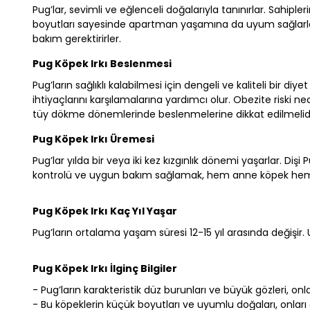
Pug’lar, sevimli ve eğlenceli doğalarıyla tanınırlar. Sahipleri
boyutları sayesinde apartman yaşamına da uyum sağlarlar.
bakım gerektirirler.
Pug Köpek Irkı Beslenmesi
Pug’ların sağlıklı kalabilmesi için dengeli ve kaliteli bir di
ihtiyaçlarını karşılamalarına yardımcı olur. Obezite riski n
tüy dökme dönemlerinde beslenmelerine dikkat edilmelidi
Pug Köpek Irkı Üremesi
Pug’lar yılda bir veya iki kez kızgınlık dönemi yaşarlar. Di
kontrolü ve uygun bakım sağlamak, hem anne köpek hem de
Pug Köpek Irkı Kaç Yıl Yaşar
Pug’ların ortalama yaşam süresi 12-15 yıl arasında değişir. U
Pug Köpek Irkı İlginç Bilgiler
- Pug’ların karakteristik düz burunları ve büyük gözleri, onla
- Bu köpeklerin küçük boyutları ve uyumlu doğaları, onları