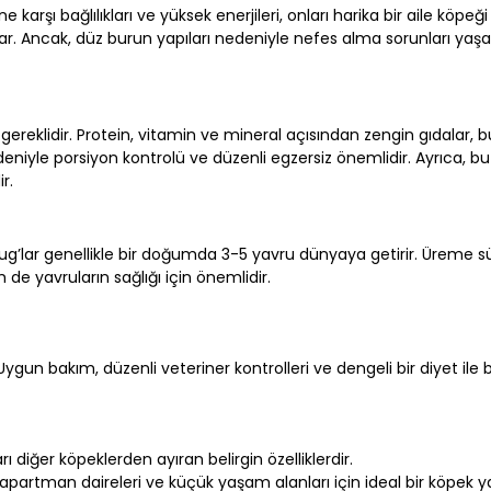
ne karşı bağlılıkları ve yüksek enerjileri, onları harika bir aile köpe
 Ancak, düz burun yapıları nedeniyle nefes alma sorunları yaşana
yet gereklidir. Protein, vitamin ve mineral açısından zengin gıdalar, 
edeniyle porsiyon kontrolü ve düzenli egzersiz önemlidir. Ayrıca, bu
r.
şi Pug’lar genellikle bir doğumda 3-5 yavru dünyaya getirir. Üreme 
 yavruların sağlığı için önemlidir.
ygun bakım, düzenli veteriner kontrolleri ve dengeli bir diyet ile b
rı diğer köpeklerden ayıran belirgin özelliklerdir.
 apartman daireleri ve küçük yaşam alanları için ideal bir köpek y