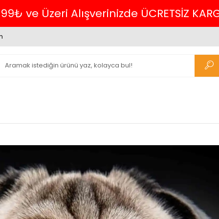
Havalede %4 İNDİRİM
m