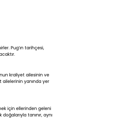
ler. Pug’ın tarihçesi,
acaktır.
un kraliyet ailesinin ve
t ailelerinin yanında yer
mek için ellerinden geleni
k doğalarıyla tanınır, aynı