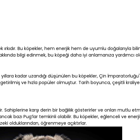
ırkıdır. Bu köpekler, hem enerjik hem de uyumlu doğalarıyla bilinir
i hakkında bilgi edinmek, bu köpeği daha iyi anlamanıza yardımcı ol
ü yıllara kadar uzandığı düşünülen bu köpekler, Çin İmparatorluğu'n
getirilmiş ve hızla popüler olmuştur. Tarih boyunca, çeşitli kraliye
r. Sahiplerine karşı derin bir bağlılık gösterirler ve onları mutlu et
ncak bazı Pug’lar temkinli olabilir. Bu köpekler, eğlenceli ve enerji
zeki olduklarından, öğrenmeye açıktırlar.