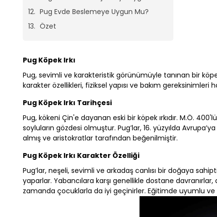
Pug Evde Beslemeye Uygun Mu?
Özet
Pug Köpek Irkı
Pug, sevimli ve karakteristik görünümüyle tanınan bir köpek 
karakter özellikleri, fiziksel yapısı ve bakım gereksinimler
Pug Köpek Irkı Tarihçesi
Pug, kökeni Çin'e dayanan eski bir köpek ırkıdır. M.Ö. 400'l
soyluların gözdesi olmuştur. Pug’lar, 16. yüzyılda Avrupa’ya 
almış ve aristokratlar tarafından beğenilmiştir.
Pug Köpek Irkı Karakter Özelliği
Pug’lar, neşeli, sevimli ve arkadaş canlısı bir doğaya sahipti
yaparlar. Yabancılara karşı genellikle dostane davranırlar, a
zamanda çocuklarla da iyi geçinirler. Eğitimde uyumlu ve 