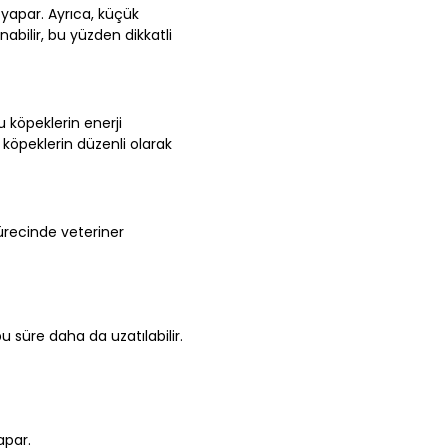
ği yapar. Ayrıca, küçük
bilir, bu yüzden dikkatli
bu köpeklerin enerji
 köpeklerin düzenli olarak
sürecinde veteriner
u süre daha da uzatılabilir.
apar.