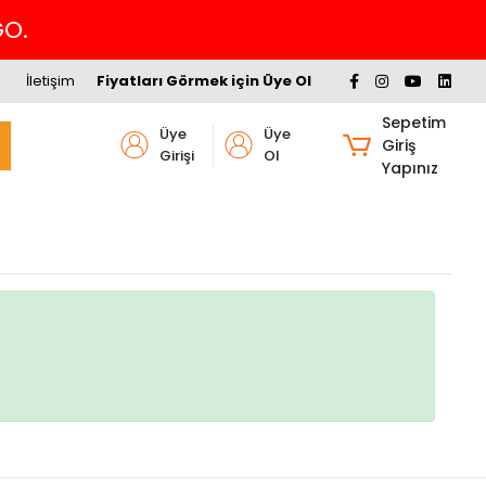
GO.
İletişim
Fiyatları Görmek için Üye Ol
Sepetim
Üye
Üye
Giriş
Girişi
Ol
Yapınız