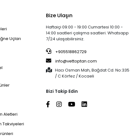
Bize Ulaşın
Haftaiçi 09:00 - 19:00 Cumartesi 10:00 -
leri
14:00 saatleri çalışma saatleri. Whatsapp
İğne Uçları
7/24 ulaşabilirsiniz.
+905518862729
info@vettoptan.com
el
Hacı Osman Mah, Bağdat Cd. No:335
/ C Körfez / Kocaeli
ünler
Bizi Takip Edin
 Aletleri
 Takviyeleri
rünleri