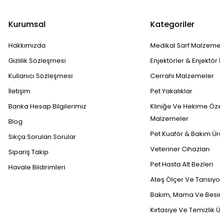
Kurumsal
Kategoriler
Hakkımızda
Medikal Sarf Malzeme
Gizlilik Sözleşmesi
Enjektörler & Enjektör 
Kullanıcı Sözleşmesi
Cerrahi Malzemeler
İletişim
Pet Yakalıklar
Banka Hesap Bilgilerimiz
Kliniğe Ve Hekime Öz
Malzemeler
Blog
Pet Kuaför & Bakım Ür
Sıkça Sorulan Sorular
Veteriner Cihazları
Sipariş Takip
Pet Hasta Alt Bezleri
Havale Bildirimleri
Ateş Ölçer Ve Tansiyon
Bakım, Mama Ve Besin
Kırtasiye Ve Temizlik Ü