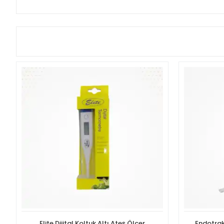
Elite Dijital Koltuk Altı Ateş Ölçer
Endotrak