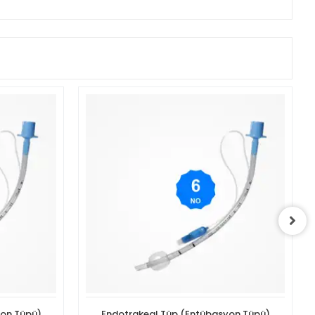
yon Tüpü)
Endotrakeal Tüp (Entübasyon Tüpü)