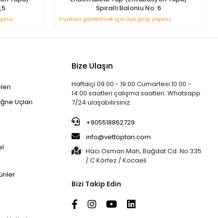
,5
Spiralli Balonlu No: 6
apınız
Fiyatları görebilmek için üye girişi yapınız
Bize Ulaşın
Haftaiçi 09:00 - 19:00 Cumartesi 10:00 -
leri
14:00 saatleri çalışma saatleri. Whatsapp
İğne Uçları
7/24 ulaşabilirsiniz.
+905518862729
info@vettoptan.com
el
Hacı Osman Mah, Bağdat Cd. No:335
/ C Körfez / Kocaeli
ünler
Bizi Takip Edin