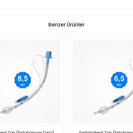
Benzer Ürünler
eal Tüp (Entübasyon Tüpü)
Endotrakeal Tüp (Entübas