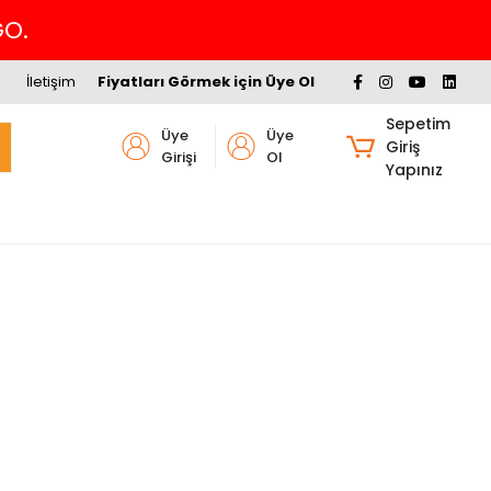
Havalede %4 İNDİRİM
İletişim
Fiyatları Görmek için Üye Ol
Sepetim
Üye
Üye
Giriş
Girişi
Ol
Yapınız