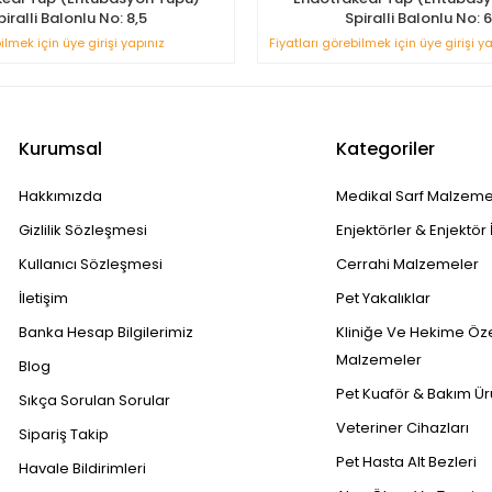
piralli Balonlu No: 8,5
Spiralli Balonlu No: 6
ilmek için üye girişi yapınız
Fiyatları görebilmek için üye girişi y
Kurumsal
Kategoriler
Hakkımızda
Medikal Sarf Malzeme
Gizlilik Sözleşmesi
Enjektörler & Enjektör 
Kullanıcı Sözleşmesi
Cerrahi Malzemeler
İletişim
Pet Yakalıklar
Banka Hesap Bilgilerimiz
Kliniğe Ve Hekime Öz
Malzemeler
Blog
Pet Kuaför & Bakım Ür
Sıkça Sorulan Sorular
Veteriner Cihazları
Sipariş Takip
Pet Hasta Alt Bezleri
Havale Bildirimleri