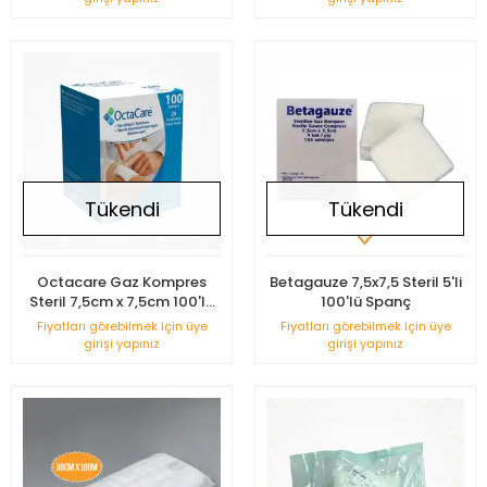
Tükendi
Tükendi
Octacare Gaz Kompres
Betagauze 7,5x7,5 Steril 5'li
Steril 7,5cm x 7,5cm 100'lü
100'lü Spanç
Kutu
Fiyatları görebilmek için üye
Fiyatları görebilmek için üye
girişi yapınız
girişi yapınız