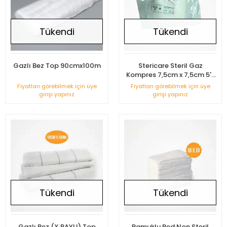
Tükendi
Tükendi
Gazlı Bez Top 90cmx100m
Stericare Steril Gaz
Kompres 7,5cm x 7,5cm 5'li
Zarf - 1 Zarf(Adet)
Fiyatları görebilmek için üye
Fiyatları görebilmek için üye
girişi yapınız
girişi yapınız
Tükendi
Tükendi
Gazlı Bez (X RAYLI) Top
Pamuklu Ped Non Steril