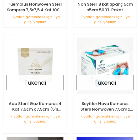
Tuemplus Nonwoven Steril
Non Steril 8 kat Spanç 5cm
Kompres 7,5x7,5 4 Kat 100lü
x5cm 500'li Paket
Kutu
Fiyatları görebilmek için üye
Fiyatları görebilmek için üye
girişi yapınız
girişi yapınız
Tükendi
Tükendi
Ada Steril Gaz Kompres 4
Seyitler Nova Kompres
Kat 7,5cm x 7,5cm (5'li
Steril Nonwoven 7,5cm x
Zarf) - 100'lü Kutu
7,5cm Spanç 100'lü Kutu
Fiyatları görebilmek için üye
Fiyatları görebilmek için üye
girişi yapınız
girişi yapınız