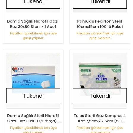
Tükendi
Tükendi
Damla Sağlık Hidrofil Gazlı
Pamuklu Ped Non Steril
Bez 30x80 Steril - 1 Adet
10cmx15cm 100'lü Paket
Fiyatları görebilmek için üye
Fiyatları görebilmek için üye
girişi yapınız
girişi yapınız
Tükendi
Tükendi
Damla Sağlık Steril Hidrofil
Tules Steril Gaz Kompres 4
Gazlı Bez 30x80 (2Parça) -
Kat 7,5cm x 7,5cm (5'li
100'lü Kutu
Zarf) - 100'lü Kutu
Fiyatları görebilmek için üye
Fiyatları görebilmek için üye
girişi yapınız
girişi yapınız