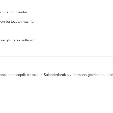
ormda bir üründür.
syon bu tozdan hazırlanır.
arıştırılarak kullanılır.
nılan antiseptik bir tozdur. Sulandırılarak sıvı formuna getirilen bu ürün