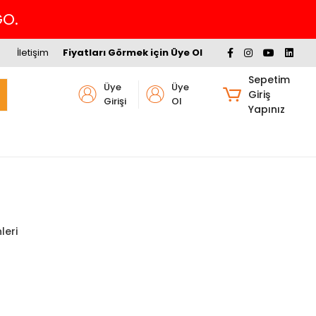
İletişim
Fiyatları Görmek için Üye Ol
Sepetim
Üye
Üye
Giriş
Girişi
Ol
Yapınız
leri