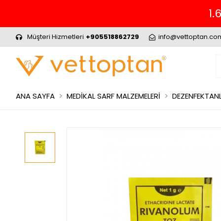
1.699₺ ve Üzeri Alışverinizde ÜCRETSİZ
Müşteri Hizmetleri
+905518862729
info@vettoptan.co
ANA SAYFA
MEDİKAL SARF MALZEMELERİ
DEZENFEKTANL