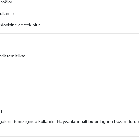
 sağlar.
llanılır.
tedavisine destek olur.
tik temizlikte
ı
lgelerin temizliğinde kullanılır. Hayvanların cilt bütünlüğünü bozan duruml