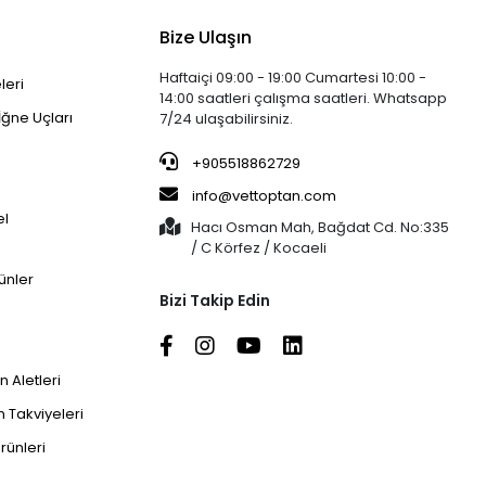
Bize Ulaşın
Haftaiçi 09:00 - 19:00 Cumartesi 10:00 -
leri
14:00 saatleri çalışma saatleri. Whatsapp
İğne Uçları
7/24 ulaşabilirsiniz.
+905518862729
info@vettoptan.com
el
Hacı Osman Mah, Bağdat Cd. No:335
/ C Körfez / Kocaeli
ünler
Bizi Takip Edin
 Aletleri
 Takviyeleri
rünleri