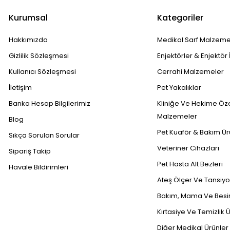
Kurumsal
Kategoriler
Hakkımızda
Medikal Sarf Malzeme
Gizlilik Sözleşmesi
Enjektörler & Enjektör 
Kullanıcı Sözleşmesi
Cerrahi Malzemeler
İletişim
Pet Yakalıklar
Banka Hesap Bilgilerimiz
Kliniğe Ve Hekime Öz
Malzemeler
Blog
Pet Kuaför & Bakım Ür
Sıkça Sorulan Sorular
Veteriner Cihazları
Sipariş Takip
Pet Hasta Alt Bezleri
Havale Bildirimleri
Ateş Ölçer Ve Tansiyon
Bakım, Mama Ve Besin
Kırtasiye Ve Temizlik Ü
Diğer Medikal Ürünler