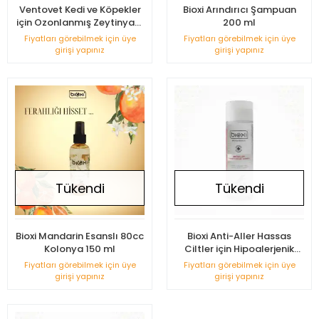
Ventovet Kedi ve Köpekler
Bioxi Arındırıcı Şampuan
için Ozonlanmış Zeytinyapı
200 ml
E Vitamini 50ml
Fiyatları görebilmek için üye
Fiyatları görebilmek için üye
girişi yapınız
girişi yapınız
Tükendi
Tükendi
Bioxi Mandarin Esanslı 80cc
Bioxi Anti-Aller Hassas
Kolonya 150 ml
Ciltler için Hipoalerjenik
Şampuan 200 ml
Fiyatları görebilmek için üye
Fiyatları görebilmek için üye
girişi yapınız
girişi yapınız