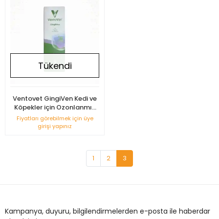
Tükendi
Ventovet GingiVen Kedi ve
Köpekler için Ozonlanmış
Zeytinyağı 20ml (Ağız ve
Fiyatları görebilmek için üye
Diş Sağlığı Destekleyici)
girişi yapınız
1
2
3
Kampanya, duyuru, bilgilendirmelerden e-posta ile haberdar