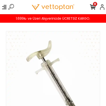
0
1.699₺ ve Üzeri Alışverinizde ÜCRETSİZ KARGO.