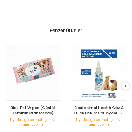
Benzer Ürünler
Bioxi Pet Wipes (Günlük
Bioxi Animal Health Göz &
Temizlik Islak Mendil)
Kulak Bakım Solüsyonu 50
Kapaklı - 60'lı Paket
ml
Fiyatları görebilmek için üye
Fiyatları görebilmek için üye
girişi yapınız
girişi yapınız