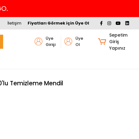
Havalede %4 İNDİRİM
İletişim
Fiyatları Görmek için Üye Ol
Sepetim
Üye
Üye
Giriş
Girişi
Ol
Yapınız
0'lu Temizleme Mendil