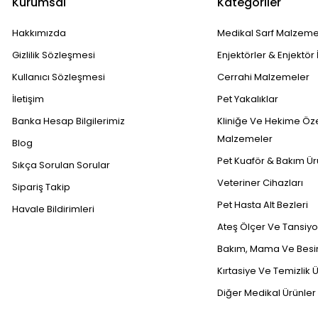
Kurumsal
Kategoriler
Hakkımızda
Medikal Sarf Malzeme
Gizlilik Sözleşmesi
Enjektörler & Enjektör 
Kullanıcı Sözleşmesi
Cerrahi Malzemeler
İletişim
Pet Yakalıklar
Banka Hesap Bilgilerimiz
Kliniğe Ve Hekime Öz
Malzemeler
Blog
Pet Kuaför & Bakım Ür
Sıkça Sorulan Sorular
Veteriner Cihazları
Sipariş Takip
Pet Hasta Alt Bezleri
Havale Bildirimleri
Ateş Ölçer Ve Tansiyon
Bakım, Mama Ve Besin
Kırtasiye Ve Temizlik Ü
Diğer Medikal Ürünler