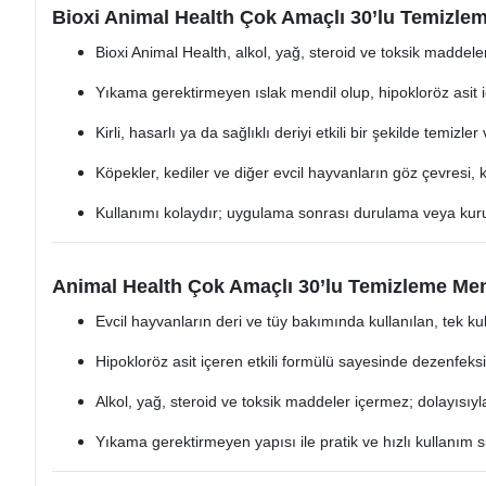
Bioxi Animal Health Çok Amaçlı 30’lu Temizleme
Bioxi Animal Health, alkol, yağ, steroid ve toksik maddele
Yıkama gerektirmeyen ıslak mendil olup, hipokloröz asit iç
Kirli, hasarlı ya da sağlıklı deriyi etkili bir şekilde temizler
Köpekler, kediler ve diğer evcil hayvanların göz çevresi, ku
Kullanımı kolaydır; uygulama sonrası durulama veya kur
Animal Health Çok Amaçlı 30’lu Temizleme Men
Evcil hayvanların deri ve tüy bakımında kullanılan, tek kul
Hipokloröz asit içeren etkili formülü sayesinde dezenfeksi
Alkol, yağ, steroid ve toksik maddeler içermez; dolayısıyla
Yıkama gerektirmeyen yapısı ile pratik ve hızlı kullanım s