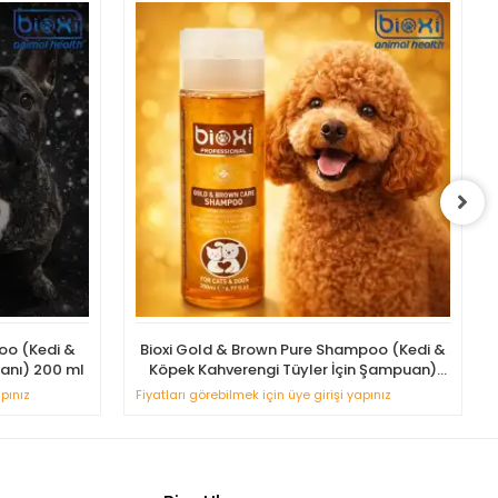
oo (Kedi &
Bioxi Gold & Brown Pure Shampoo (Kedi &
uanı) 200 ml
Köpek Kahverengi Tüyler İçin Şampuan)
200 ml
apınız
Fiyatları görebilmek için üye girişi yapınız