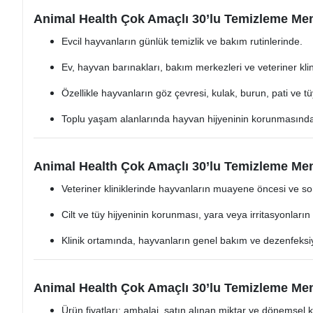
Animal Health Çok Amaçlı 30’lu Temizleme Mend
Evcil hayvanların günlük temizlik ve bakım rutinlerinde.
Ev, hayvan barınakları, bakım merkezleri ve veteriner klinik
Özellikle hayvanların göz çevresi, kulak, burun, pati ve tü
Toplu yaşam alanlarında hayvan hijyeninin korunmasında d
Animal Health Çok Amaçlı 30’lu Temizleme Mend
Veteriner kliniklerinde hayvanların muayene öncesi ve son
Cilt ve tüy hijyeninin korunması, yara veya irritasyonların g
Klinik ortamında, hayvanların genel bakım ve dezenfeksiy
Animal Health Çok Amaçlı 30’lu Temizleme Mend
Ürün fiyatları; ambalaj, satın alınan miktar ve dönemsel k