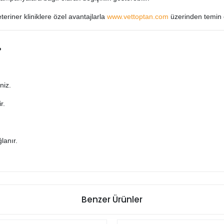
eriner kliniklere özel avantajlarla
www.vettoptan.com
üzerinden temin e
?
niz.
r.
lanır.
Benzer Ürünler