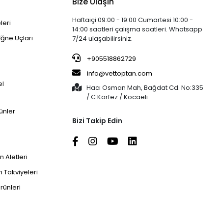
Bize Ulaşın
Haftaiçi 09:00 - 19:00 Cumartesi 10:00 -
leri
14:00 saatleri çalışma saatleri. Whatsapp
İğne Uçları
7/24 ulaşabilirsiniz.
+905518862729
info@vettoptan.com
el
Hacı Osman Mah, Bağdat Cd. No:335
/ C Körfez / Kocaeli
ünler
Bizi Takip Edin
 Aletleri
 Takviyeleri
rünleri