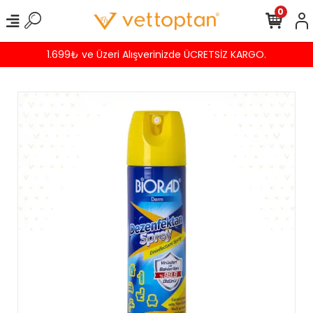
0
1.699₺ ve Üzeri Alışverinizde ÜCRETSİZ KARGO.