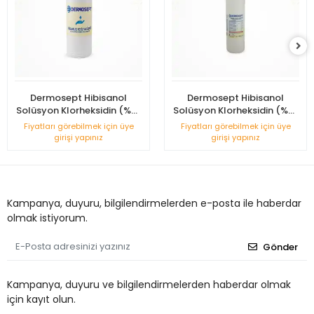
Dermosept Hibisanol
Dermosept Hibisanol
Solüsyon Klorheksidin (%2)
Solüsyon Klorheksidin (%2)
Alkollü - 500ml
Alkollü Sprey - 250ml
Fiyatları görebilmek için üye
Fiyatları görebilmek için üye
girişi yapınız
girişi yapınız
Kampanya, duyuru, bilgilendirmelerden e-posta ile haberdar
olmak istiyorum.
Gönder
Kampanya, duyuru ve bilgilendirmelerden haberdar olmak
için kayıt olun.